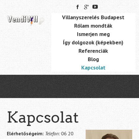
Skip
to
Skip to content
Villanyszerelés Budapest
main
Menu
Rólam mondták
content
Ismerjen meg
Így dolgozok (képekben)
Referenciák
Blog
Kapcsolat
Kapcsolat
Elérhetőségeim:
Telefon:
06 20