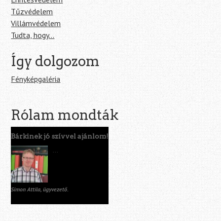
Tűzvédelem
Villámvédelem
Tudta, hogy…
Így dolgozom
Fényképgaléria
Rólam mondták
Bárkinek jó szívvel ajánlom!
...
Simon Attila, ügyvezető.
Tippadó 2001. Kft