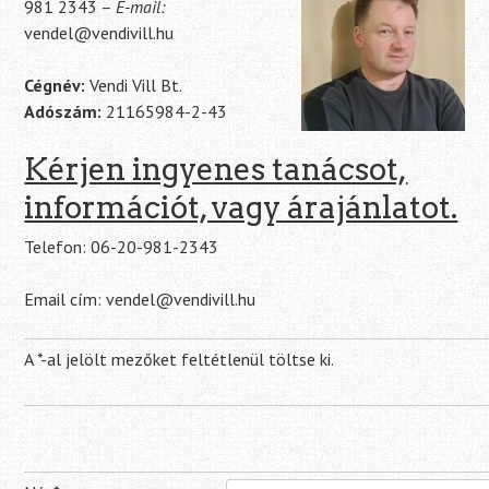
981 2343 –
E-mail:
vendel@vendivill.hu
Cégnév:
Vendi Vill Bt.
Adószám:
21165984-2-43
Kérjen ingyenes tanácsot,
információt, vagy árajánlatot.
Telefon: 06-20-981-2343
Email cím: vendel@vendivill.hu
A *-al jelölt mezőket feltétlenül töltse ki.