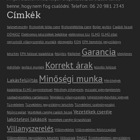
benne, hogy nem fog csalódni. Telefon: 06 20 981 2343
Címkék
balesetveszély
Biztosíték tábla csere
Biztosítéktábla csere
Bojler javítás
Családi házak
DÉMÁSZ
Elektromos készülékek bekötése
elektromos tűz
ELMÜ
ELMÜ által
regisztrált villanyszerelői munkák
elöregedés
EON
EPH bemérési jegyzőkönyv
Garancia
készítés
EPH hálózat kialakítása
felújítás
földkábel
Ideiglenes
Korrekt árak
mérőhely
Javítási munkák
közcélú hálózat
Minőségi munka
Lakásfelújítás
Mérőhelyek
kialakítása ELMÜ ügyintézéssel
Mérőhely áthelyezés
műszaki igénybejelentés
szabadvezetékes csatlakozás
Teljeskörű villanyszerelés
teljesítménybővítési igények
Tűzvédelem
Tűzvédelmi jegyzőkönyv készítés
Tűzvédelmi szabványossági
Vezetékek cseréje
felülvizsgálat
Vezetékek cseréje családi házak
lakótelepi lakások
Vezetékek cseréje társasházak
Villanyszerelés
Villámvédelm
Villámvédelmi felülvizsgálat
Villámvédelmi jegyzőkönyv készítés
Változások
ÉMÁSZ
Érintésvédelemi jegyzőkönyv