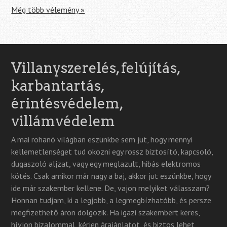
Még több vélemény »
Villanyszerelés, felújítás,
karbantartás,
érintésvédelem,
villámvédelem
A mai rohanó világban eszünkbe sem jut, hogy mennyi
kellemetlenséget tud okozni egy rossz biztosító, kapcsoló,
dugaszoló aljzat, vagy egy meglazult, hibás elektromos
kötés. Csak amikor már nagy a baj, akkor jut eszünkbe, hogy
ide már szakember kellene. De, vajon melyiket válasszam?
Honnan tudjam, ki a legjobb, a legmegbízhatóbb, és persze
megfizethető áron dolgozik. Ha igazi szakembert keres,
hívjon bizalommal, kérjen árajánlatot, és biztos lehet